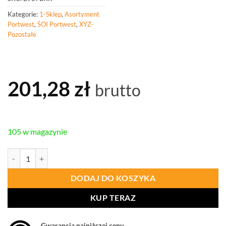
Kategorie:
1-Sklep
,
Asortyment
Portwest
,
ŚOI Portwest
,
XYZ-
Pozostałe
201,28
zł
brutto
105 w magazynie
ilość PORTWEST B907 Torba na kółkach z wieloma kieszeniami
DODAJ DO KOSZYKA
KUP TERAZ
Gwarancja najniższej ceny