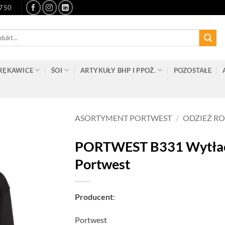
-750
RĘKAWICE
ŚOI
ARTYKUŁY BHP I PPOŻ.
POZOSTAŁE
ASORTYMENT PORTWEST
/
ODZIEŻ R
PORTWEST B331 Wytłacz
Portwest
Producent
:
Portwest