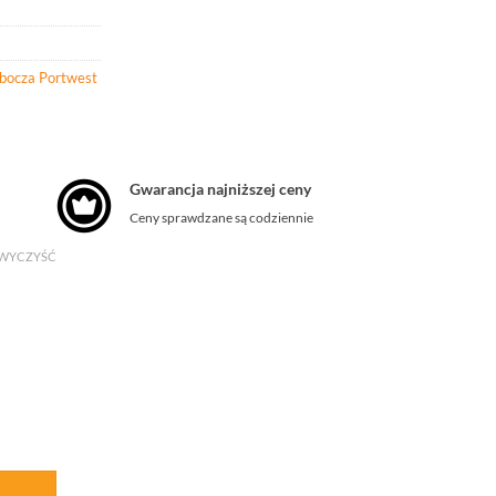
obocza Portwest
Gwarancja najniższej ceny
Ceny sprawdzane są codziennie
WYCZYŚĆ
turem Portwest