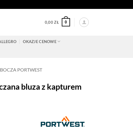
0
0,00
ZŁ
ALLEGRO
OKAZJE CENOWE
OBOCZA PORTWEST
ana bluza z kapturem