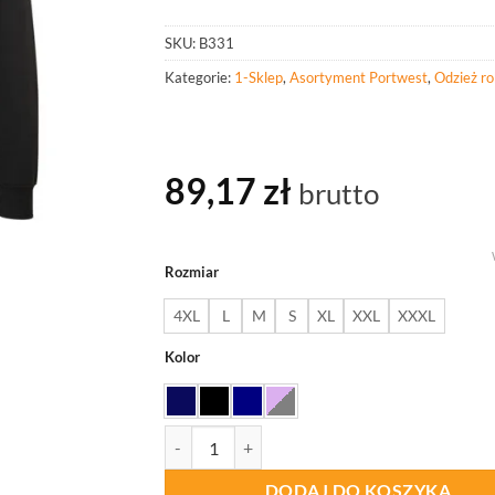
SKU:
B331
Kategorie:
1-Sklep
,
Asortyment Portwest
,
Odzież r
89,17
zł
brutto
Rozmiar
4XL
L
M
S
XL
XXL
XXXL
Kolor
ilość PORTWEST B331 Wytłaczana bluza z kap
DODAJ DO KOSZYKA