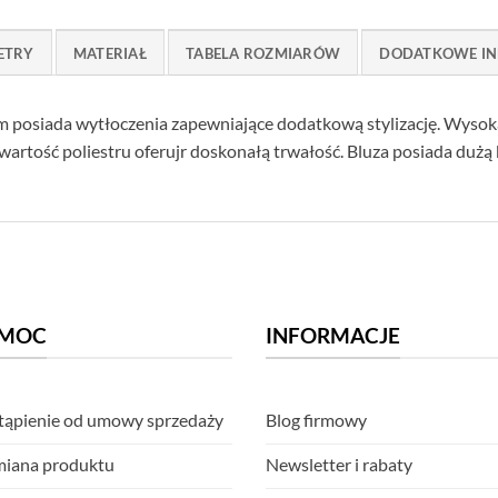
ETRY
MATERIAŁ
TABELA ROZMIARÓW
DODATKOWE IN
rem posiada wytłoczenia zapewniające dodatkową stylizację. Wys
artość poliestru oferujr doskonałą trwałość. Bluza posiada dużą 
MOC
INFORMACJE
ąpienie od umowy sprzedaży
Blog firmowy
iana produktu
Newsletter i rabaty