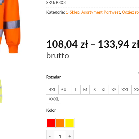
SKU:
B303
Kategorie:
1-Sklep
,
Asortyment Portwest
,
Odzież r
–
108,04
zł
133,94
z
brutto
Rozmiar
4XL
5XL
L
M
S
XL
XS
XXL
X
XXXL
Kolor
ilość PORTWEST B303 Bluza ostrzegawcza