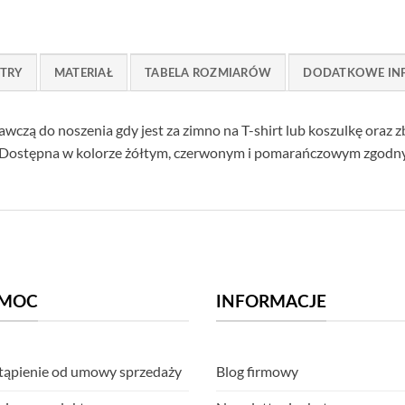
TRY
MATERIAŁ
TABELA ROZMIARÓW
DODATKOWE IN
awczą do noszenia gdy jest za zimno na T-shirt lub koszulkę oraz z
 Dostępna w kolorze żółtym, czerwonym i pomarańczowym zgodn
MOC
INFORMACJE
ąpienie od umowy sprzedaży
Blog firmowy