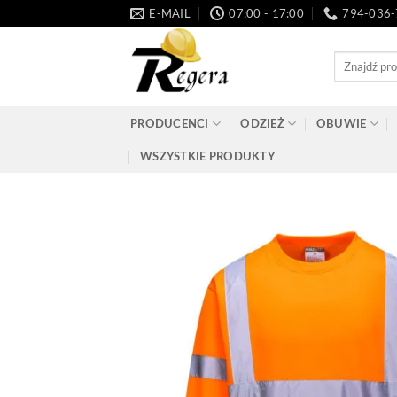
Przeskocz
E-MAIL
07:00 - 17:00
794-036
do
treści
Szukaj:
PRODUCENCI
ODZIEŻ
OBUWIE
WSZYSTKIE PRODUKTY