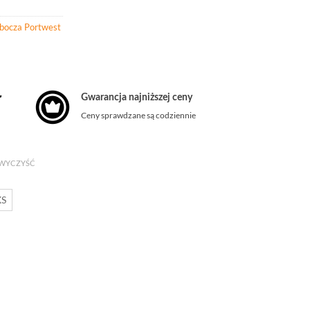
obocza Portwest
Zakres
ł
Gwarancja najniższej ceny
cen:
Ceny sprawdzane są codziennie
od
108,04 zł
WYCZYŚĆ
do
XS
133,94 zł