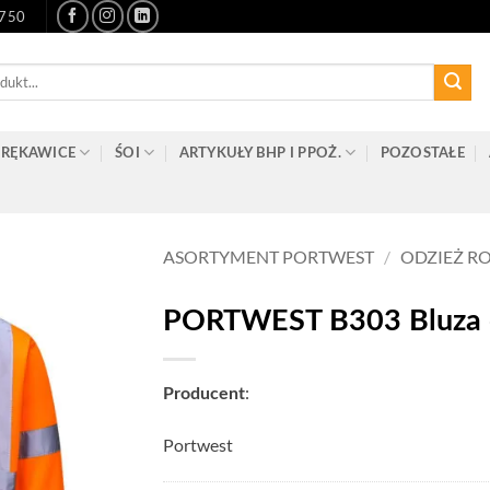
-750
RĘKAWICE
ŚOI
ARTYKUŁY BHP I PPOŻ.
POZOSTAŁE
ASORTYMENT PORTWEST
/
ODZIEŻ R
PORTWEST B303 Bluza 
:
Producent
Portwest