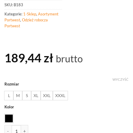
SKU:
B183
Kategorie:
1-Sklep
,
Asortyment
Portwest
,
Odzież robocza
Portwest
189,44
zł
brutto
WYCZYŚĆ
Rozmiar
L
M
S
XL
XXL
XXXL
Kolor
ilość PORTWEST B183 Koszulka z długim rękawem z wełny Merino