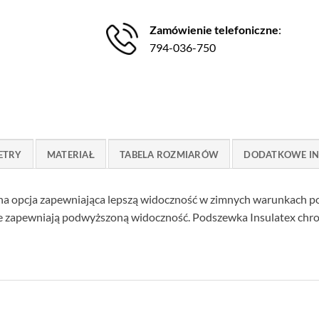
Zamówienie telefoniczne
:
794-036-750
ETRY
MATERIAŁ
TABELA ROZMIARÓW
DODATKOWE I
tna opcja zapewniająca lepszą widoczność w zimnych warunkach 
re zapewniają podwyższoną widoczność. Podszewka Insulatex chro