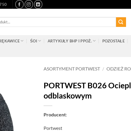
-750
RĘKAWICE
ŚOI
ARTYKUŁY BHP I PPOŻ.
POZOSTAŁE
ASORTYMENT PORTWEST
/
ODZIEŻ R
PORTWEST B026 Ociepla
odblaskowym
Producent
:
Portwest