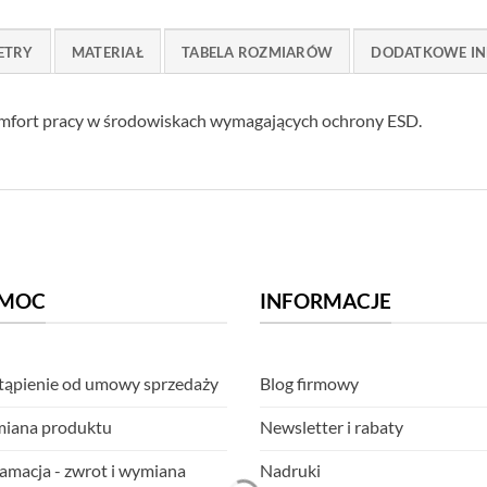
ETRY
MATERIAŁ
TABELA ROZMIARÓW
DODATKOWE IN
komfort pracy w środowiskach wymagających ochrony ESD.
MOC
INFORMACJE
ąpienie od umowy sprzedaży
Blog firmowy
iana produktu
Newsletter i rabaty
amacja - zwrot i wymiana
Nadruki