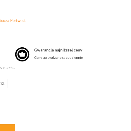
obocza Portwest
Gwarancja najniższej ceny
Ceny sprawdzane są codziennie
WYCZYŚĆ
XXL
 Polo ESD