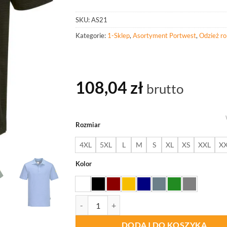
SKU:
AS21
Kategorie:
1-Sklep
,
Asortyment Portwest
,
Odzież r
108,04
zł
brutto
Rozmiar
4XL
5XL
L
M
S
XL
XS
XXL
X
Kolor
ilość PORTWEST AS21 Antystatyczna koszulka
DODAJ DO KOSZYKA