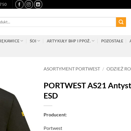
-750
RĘKAWICE
ŚOI
ARTYKUŁY BHP I PPOŻ.
POZOSTAŁE
ASORTYMENT PORTWEST
/
ODZIEŻ R
PORTWEST AS21 Antysta
ESD
Producent
:
Portwest