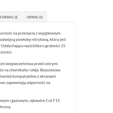
FORMACJE
OPINIE (0)
dporność na przecięcia z wyjątkowym
odwójną powłokę nitrylową, która jest
h. Oddychająca wyściółka o grubości 15
zności.
iom bezpieczeństwa przed ostrymi
ć na chemikalia i oleje. Bezszwowa
 również kompatybilne z ekranami
owo zapewniają odporność na
owym i gazowym, rękawice Cut F15
chrony.