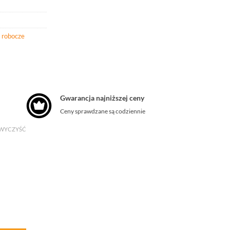
 robocze
Gwarancja najniższej ceny
Ceny sprawdzane są codziennie
WYCZYŚĆ
przecięciowe F15 Aqua Glove