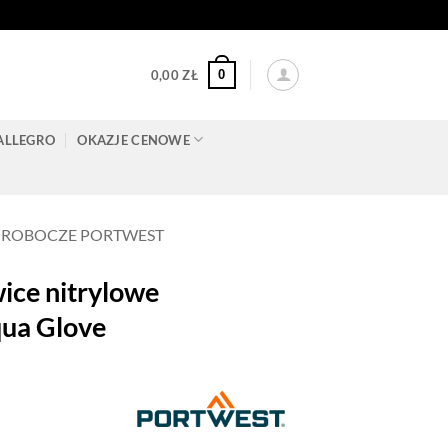
0
0,00
ZŁ
ALLEGRO
OKAZJE CENOWE
 ROBOCZE PORTWEST
ce nitrylowe
qua Glove