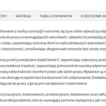
ETRY
MATERIAŁ
TABELA ROZMIARÓW
DODATKOWE IN
ktowane z myślą o precyzji i ochronie, łączą w sobie najwyższą o
one do pracy w wymagających warunkach, rękawice te posiadają p
ia i oleje, zapewniając ochronę dłoni w najtrudniejszych warunkac
elastyczność, umożliwiając długotrwałe noszenie bez utraty zręc
ę przed przecięciami dzięki klasie F, zapewniając najwyższy poz
wa zwiększa trwałość, zapewniając jednocześnie wysoką odpornoś
nałą oddychalność i komfort przez cały dzień pracy. Rękawice są
na obsługę urządzeń bez konieczności ich zdejmowania. Dodatk
ają się do pracy z gorącymi narzędziami i materiałami.
otoryzacyjnym, budowlanym, produkcyjnym, metalowym oraz naft
a profesjonalistów, którzy wymagają zarówno wydajności, jak i o