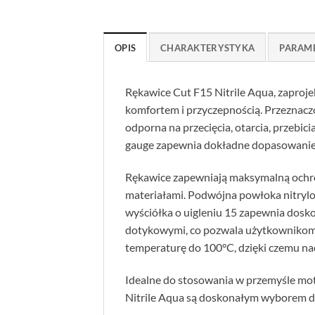
OPIS
CHARAKTERYSTYKA
PARAM
Rękawice Cut F15 Nitrile Aqua, zaproje
komfortem i przyczepnością. Przeznacz
odporna na przecięcia, otarcia, przebic
gauge zapewnia dokładne dopasowanie i 
Rękawice zapewniają maksymalną ochron
materiałami. Podwójna powłoka nitrylo
wyściółka o uigleniu 15 zapewnia dosko
dotykowymi, co pozwala użytkownikom 
temperaturę do 100°C, dzięki czemu nad
Idealne do stosowania w przemyśle m
Nitrile Aqua są doskonałym wyborem dl