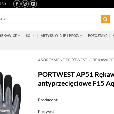
-750
RĘKAWICE
ŚOI
ARTYKUŁY BHP I PPOŻ.
POZOSTAŁE
ASORTYMENT PORTWEST
/
RĘKAWICE
PORTWEST AP51 Rękawi
antyprzecięciowe F15 A
Producent
:
Portwest