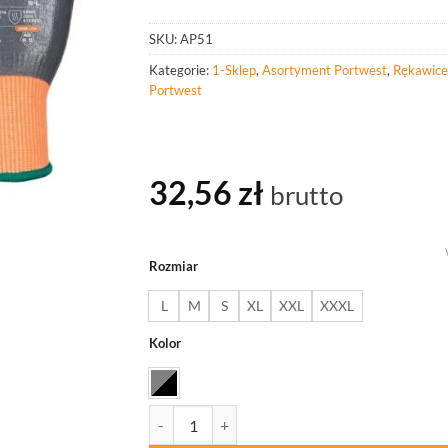
SKU:
AP51
Kategorie:
1-Sklep
,
Asortyment Portwest
,
Rękawice
Portwest
32,56
zł
brutto
Rozmiar
L
M
S
XL
XXL
XXXL
Kolor
ilość PORTWEST AP51 Rękawice nitrylowe anty