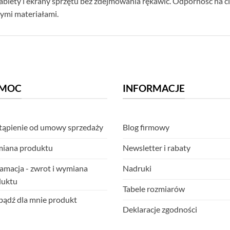
ablety i ekrany sprzętu bez zdejmowania rękawic. Odporność na
ymi materiałami.
MOC
INFORMACJE
ąpienie od umowy sprzedaży
Blog firmowy
iana produktu
Newsletter i rabaty
amacja - zwrot i wymiana
Nadruki
duktu
Tabele rozmiarów
ądź dla mnie produkt
Deklaracje zgodności