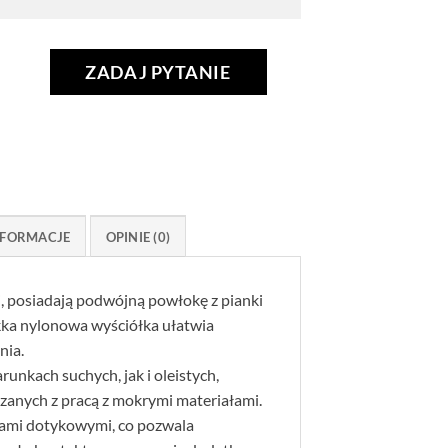
ZADAJ PYTANIE
FORMACJE
OPINIE (0)
, posiadają podwójną powłokę z pianki
kka nylonowa wyściółka ułatwia
nia.
nkach suchych, jak i oleistych,
anych z pracą z mokrymi materiałami.
nami dotykowymi, co pozwala