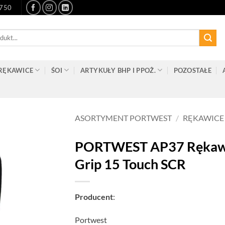
-750
RĘKAWICE
ŚOI
ARTYKUŁY BHP I PPOŻ.
POZOSTAŁE
ASORTYMENT PORTWEST
/
RĘKAWICE
PORTWEST AP37 Rękawic
Grip 15 Touch SCR
Producent
:
Portwest