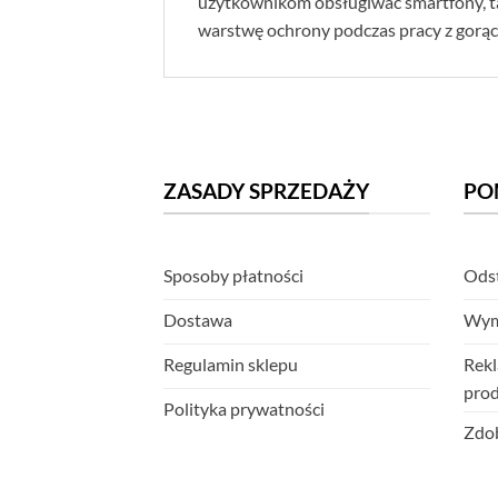
użytkownikom obsługiwać smartfony, t
warstwę ochrony podczas pracy z gorąc
ZASADY SPRZEDAŻY
PO
Sposoby płatności
Odst
Dostawa
Wym
Regulamin sklepu
Rekl
pro
Polityka prywatności
Zdob