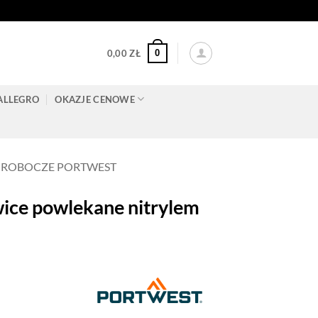
0
0,00
ZŁ
ALLEGRO
OKAZJE CENOWE
 ROBOCZE PORTWEST
e powlekane nitrylem