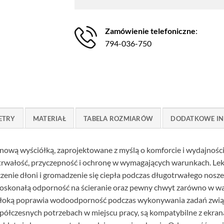
Zamówienie telefoniczne
:
794-036-750
ETRY
MATERIAŁ
TABELA ROZMIARÓW
DODATKOWE IN
onową wyściółką, zaprojektowane z myślą o komforcie i wydajności
 trwałość, przyczepność i ochronę w wymagających warunkach. Le
czenie dłoni i gromadzenie się ciepła podczas długotrwałego nosze
oskonałą odporność na ścieranie oraz pewny chwyt zarówno w waru
łoką poprawia wodoodporność podczas wykonywania zadań związ
półczesnych potrzebach w miejscu pracy, są kompatybilne z ekra