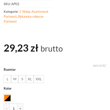
SKU:
AP02
Kategorie:
1-Sklep
,
Asortyment
Portwest
,
Rękawice robocze
Portwest
29,23
zł
brutto
WYCZYŚĆ
Rozmiar
L
M
S
XL
XXL
Kolor
ilość PORTWEST AP02 Rękawica Thermo Pro Ultra