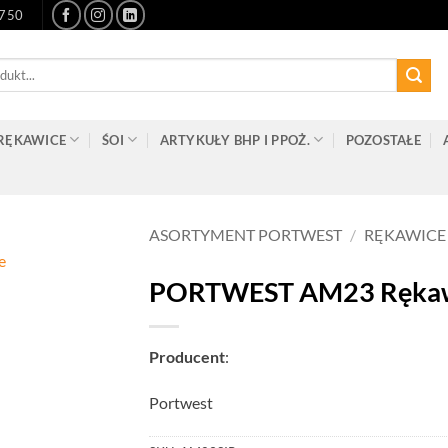
-750
RĘKAWICE
ŚOI
ARTYKUŁY BHP I PPOŻ.
POZOSTAŁE
ASORTYMENT PORTWEST
/
RĘKAWICE
PORTWEST AM23 Rękawi
Producent
:
Portwest