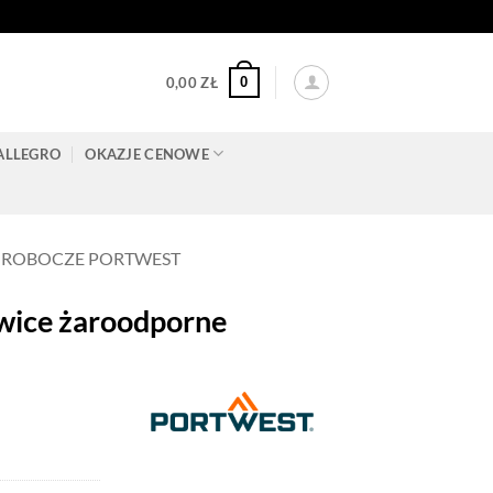
0
0,00
ZŁ
ALLEGRO
OKAZJE CENOWE
 ROBOCZE PORTWEST
ce żaroodporne