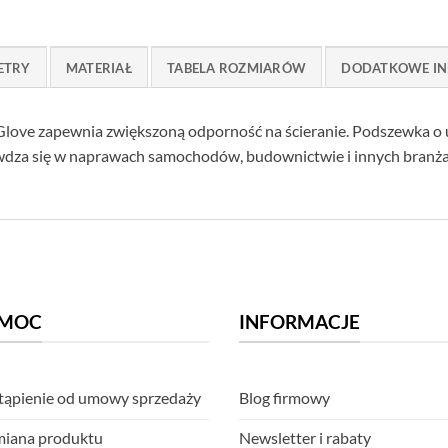
ETRY
MATERIAŁ
TABELA ROZMIARÓW
DODATKOWE IN
Glove zapewnia zwiększoną odporność na ścieranie. Podszewka o 
rawdza się w naprawach samochodów, budownictwie i innych branża
MOC
INFORMACJE
ąpienie od umowy sprzedaży
Blog firmowy
iana produktu
Newsletter i rabaty