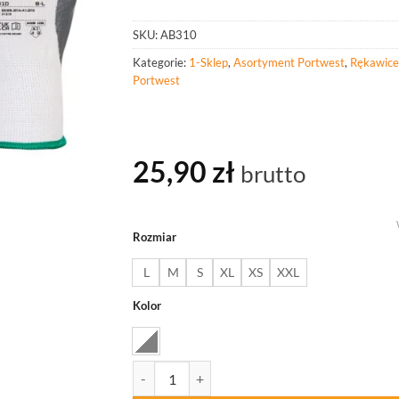
SKU:
AB310
Kategorie:
1-Sklep
,
Asortyment Portwest
,
Rękawice
Portwest
25,90
zł
brutto
Rozmiar
L
M
S
XL
XS
XXL
Kolor
ilość PORTWEST AB310 Niezbędny wielopak Ręka