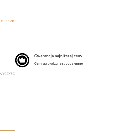
 robocze
Gwarancja najniższej ceny
Ceny sprawdzane są codziennie
WYCZYŚĆ
wic nitrylowych GRIP 13 (pakiet 12 sztuk)