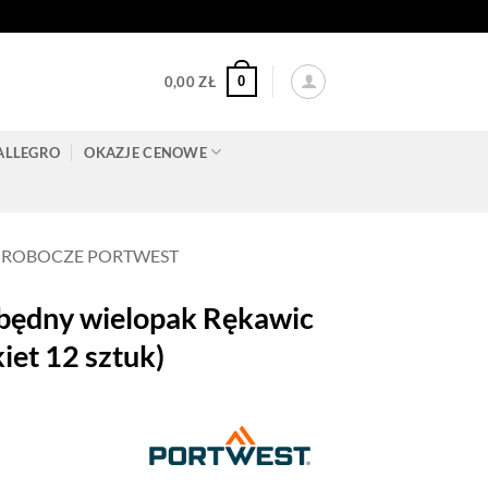
0
0,00
ZŁ
ALLEGRO
OKAZJE CENOWE
 ROBOCZE PORTWEST
ędny wielopak Rękawic
iet 12 sztuk)