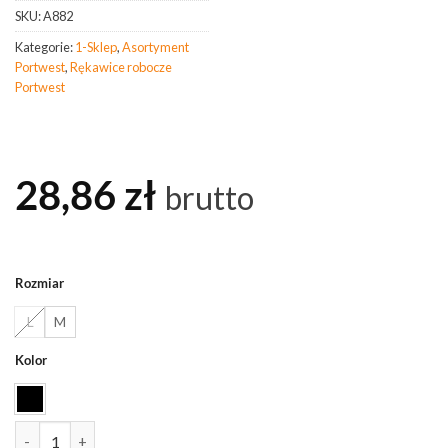
SKU:
A882
Kategorie:
1-Sklep
,
Asortyment
Portwest
,
Rękawice robocze
Portwest
28,86
zł
brutto
Rozmiar
L
M
Kolor
ilość PORTWEST A882 Rękawica chemiczna ESD PCV