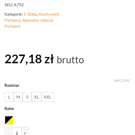
SKU:
A792
Kategorie:
1-Sklep
,
Asortyment
Portwest
,
Rękawice robocze
Portwest
227,18
zł
brutto
WYCZYŚĆ
Rozmiar
L
M
S
XL
XXL
Kolor
ilość PORTWEST A792 Rękawice odporne na przekłucie igłą