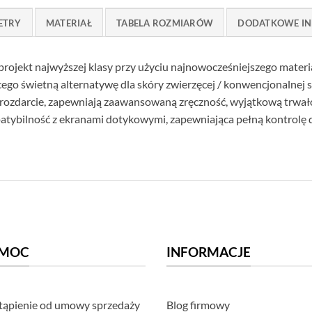
ETRY
MATERIAŁ
TABELA ROZMIARÓW
DODATKOWE IN
 projekt najwyższej klasy przy użyciu najnowocześniejszego mate
ego świetną alternatywę dla skóry zwierzęcej / konwencjonalnej 
i rozdarcie, zapewniają zaawansowaną zręczność, wyjątkową trwało
tybilność z ekranami dotykowymi, zapewniająca pełną kontrolę 
MOC
INFORMACJE
ąpienie od umowy sprzedaży
Blog firmowy