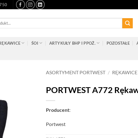
-750
RĘKAWICE
ŚOI
ARTYKUŁY BHP I PPOŻ.
POZOSTAŁE
ASORTYMENT PORTWEST
/
RĘKAWICE
PORTWEST A772 Rękawice
Producent
:
Portwest