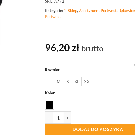
SKU:
A772
Kategorie:
1-Sklep
,
Asortyment Portwest
,
Rękawice
Portwest
96,20
zł
brutto
Rozmiar
L
M
S
XL
XXL
Kolor
ilość PORTWEST A772 Rękawice robocze Pro Ut
DODAJ DO KOSZYKA