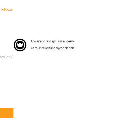
 robocze
Gwarancja najniższej ceny
Ceny sprawdzane są codziennie
WYCZYŚĆ
ility