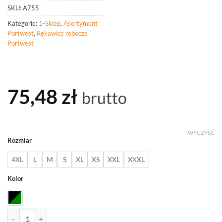
SKU:
A755
Kategorie:
1-Sklep
,
Asortyment
Portwest
,
Rękawice robocze
Portwest
75,48
zł
brutto
WYCZYŚĆ
Rozmiar
4XL
L
M
S
XL
XS
XXL
XXXL
Kolor
ilość PORTWEST A755 VHR15 Rękawica antyuderzeniowa z pianką n