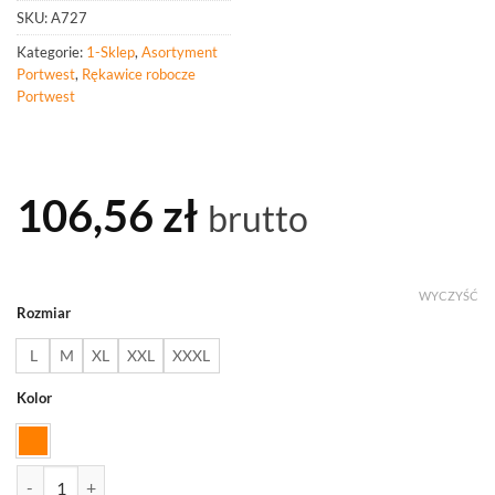
SKU:
A727
Kategorie:
1-Sklep
,
Asortyment
Portwest
,
Rękawice robocze
Portwest
106,56
zł
brutto
WYCZYŚĆ
Rozmiar
L
M
XL
XXL
XXXL
Kolor
ilość PORTWEST A727 Rękawica chroniąca przed uderzeniem DX V