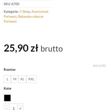
SKU:
A700
Kategorie:
1-Sklep
,
Asortyment
Portwest
,
Rękawice robocze
Portwest
25,90
zł
brutto
WYCZYŚĆ
Rozmiar
L
M
XL
XXL
Kolor
ilość PORTWEST A700 Rękawica General Utility