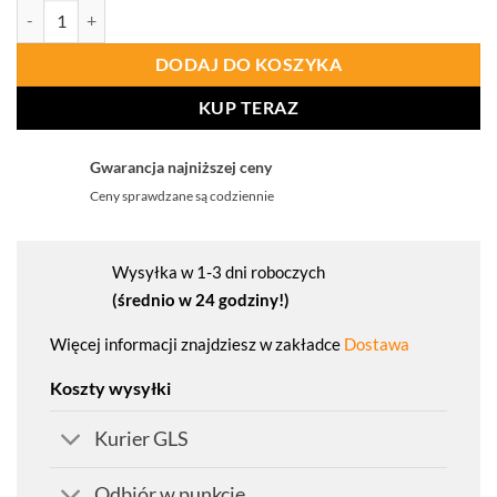
ilość PORTWEST A689 Rękaw antyprzecięciowy 14 cali (35cm)
DODAJ DO KOSZYKA
KUP TERAZ
Gwarancja najniższej ceny
Ceny sprawdzane są codziennie
Wysyłka w 1-3 dni roboczych
(średnio w 24 godziny!)
Więcej informacji znajdziesz w zakładce
Dostawa
Koszty wysyłki
Kurier GLS
Odbiór w punkcie