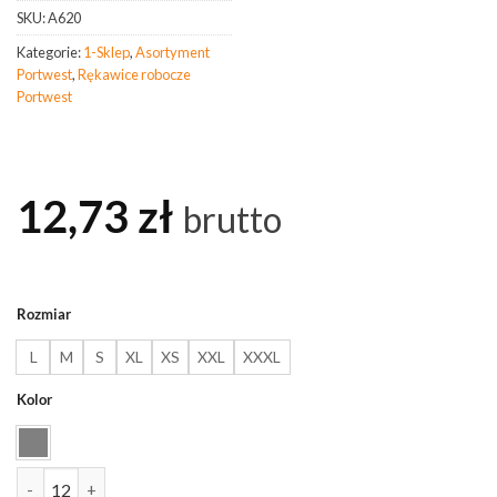
SKU:
A620
Kategorie:
1-Sklep
,
Asortyment
Portwest
,
Rękawice robocze
Portwest
12,73
zł
brutto
Rozmiar
L
M
S
XL
XS
XXL
XXXL
Kolor
ilość PORTWEST A620 Rękawica antyprzecięciowa LR powlekana PU