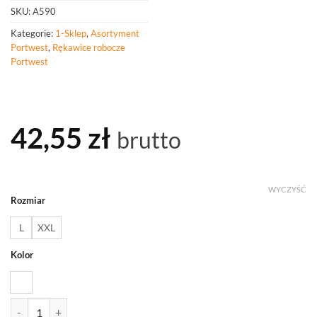
SKU:
A590
Kategorie:
1-Sklep
,
Asortyment
Portwest
,
Rękawice robocze
Portwest
42,55
zł
brutto
WYCZYŚĆ
Rozmiar
L
XXL
Kolor
ilość PORTWEST A590 Rękawica odporna na temperaturę do 250°C