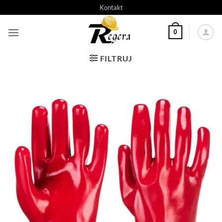
Przeskocz
Kontakt
do
treści
0
FILTRUJ