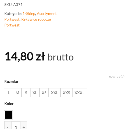
SKU:
A371
Kategorie:
1-Sklep
,
Asortyment
Portwest
,
Rękawice robocze
Portwest
14,80
zł
brutto
WYCZYŚĆ
Rozmiar
L
M
S
XL
XS
XXL
XXS
XXXL
Kolor
ilość PORTWEST A371 Rękawice GP Grip 15 z nakropieniami nitryl