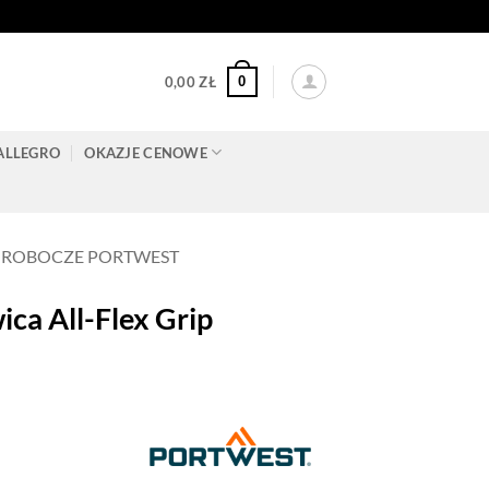
0
0,00
ZŁ
ALLEGRO
OKAZJE CENOWE
 ROBOCZE PORTWEST
a All-Flex Grip