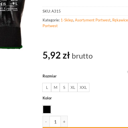
SKU:
A315
Kategorie:
1-Sklep
,
Asortyment Portwest
,
Rękawice
Portwest
5,92
zł
brutto
Rozmiar
L
M
S
XL
XXL
Kolor
ilość PORTWEST A315 Rękawica All-Flex Grip 