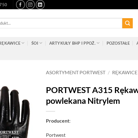
-750
RĘKAWICE
ŚOI
ARTYKUŁY BHP I PPOŻ.
POZOSTAŁE
ASORTYMENT PORTWEST
/
RĘKAWICE
PORTWEST A315 Rękawic
powlekana Nitrylem
Producent
:
Portwest