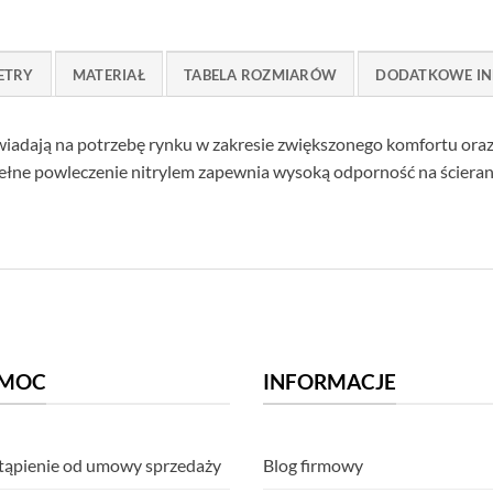
ETRY
MATERIAŁ
TABELA ROZMIARÓW
DODATKOWE IN
wiadają na potrzebę rynku w zakresie zwiększonego komfortu oraz
ne powleczenie nitrylem zapewnia wysoką odporność na ścierani
MOC
INFORMACJE
ąpienie od umowy sprzedaży
Blog firmowy