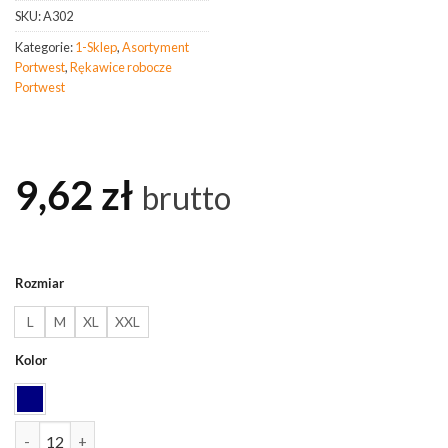
SKU:
A302
Kategorie:
1-Sklep
,
Asortyment
Portwest
,
Rękawice robocze
Portwest
9,62
zł
brutto
Rozmiar
L
M
XL
XXL
Kolor
ilość PORTWEST A302 Rękawice powlekane nitrylem z bezpiecznym