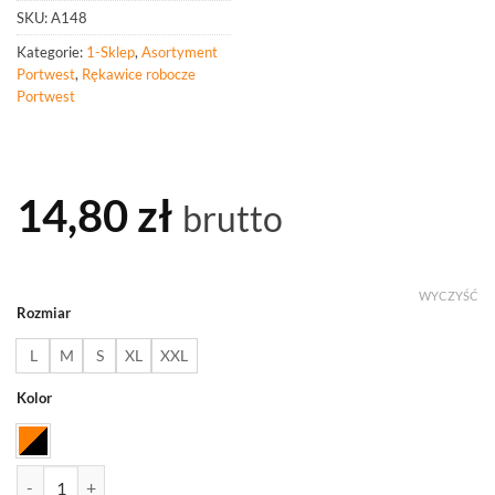
SKU:
A148
Kategorie:
1-Sklep
,
Asortyment
Portwest
,
Rękawice robocze
Portwest
14,80
zł
brutto
WYCZYŚĆ
Rozmiar
L
M
S
XL
XXL
Kolor
ilość PORTWEST A148 Rękawice nitrylowe GRIP 13 z gęstym nakrop