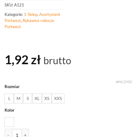
SKU:
A121
Kategorie:
1-Sklep
,
Asortyment
Portwest
,
Rękawice robocze
Portwest
1,92
zł
brutto
WYCZYŚĆ
Rozmiar
L
M
S
XL
XS
XXS
Kolor
ilość PORTWEST A121 Rękawica powlekana PU na końcach palców