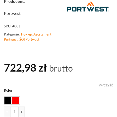
Producent
:
Portwest
SKU:
A001
Kategorie:
1-Sklep
,
Asortyment
Portwest
,
ŚOI Portwest
722,98
zł
brutto
WYCZYŚĆ
Kolor
ilość PORTWEST A001 Klipsy do rękawic - 40 sztuk