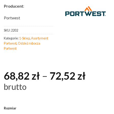
Producent
:
Portwest
SKU:
2202
Kategorie:
1-Sklep
,
Asortyment
Portwest
,
Odzież robocza
Portwest
Zakre
68,82
zł
–
72,52
zł
cen:
brutto
od
68,82 
Rozmiar