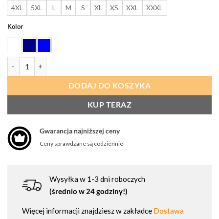
do
4XL
5XL
L
M
S
XL
XS
XXL
XXXL
72,52 
Kolor
ilość PORTWEST 2202 Fartuch męski z 1 kieszenią dla przemysłu sp
DODAJ DO KOSZYKA
KUP TERAZ
Gwarancja najniższej ceny
Ceny sprawdzane są codziennie
Wysyłka w 1-3 dni roboczych
(średnio w 24 godziny!)
Więcej informacji znajdziesz w zakładce
Dostawa