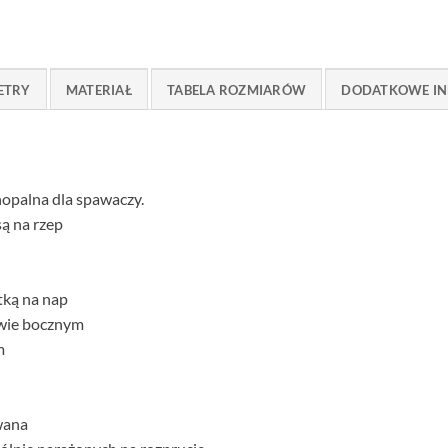
ETRY
MATERIAŁ
TABELA ROZMIARÓW
DODATKOWE IN
opalna dla spawaczy.
ą na rzep
tką na nap
zwie bocznym
m
wana