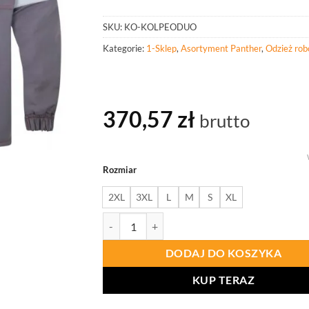
SKU:
KO-KOLPEODUO
Kategorie:
1-Sklep
,
Asortyment Panther
,
Odzież rob
370,57
zł
brutto
Rozmiar
2XL
3XL
L
M
S
XL
ilość PANTHER TRUDNOPALNA KURTKA ROB
DODAJ DO KOSZYKA
KUP TERAZ