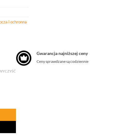
ocza i ochronna
Gwarancja najniższej ceny
Ceny sprawdzane są codziennie
WYCZYŚĆ
OCZA ESD KOLPEO DUO OCIEPLANA