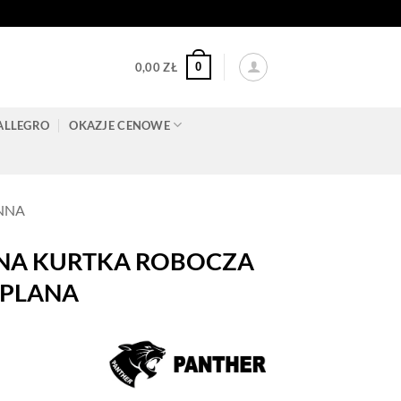
0
0,00
ZŁ
ALLEGRO
OKAZJE CENOWE
NNA
NA KURTKA ROBOCZA
EPLANA