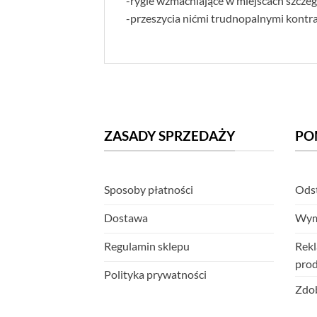
-rygle wzmacniające w miejscach szczeg
-przeszycia nićmi trudnopalnymi kont
ZASADY SPRZEDAŻY
PO
Sposoby płatności
Odst
Dostawa
Wym
Regulamin sklepu
Rekl
pro
Polityka prywatności
Zdob