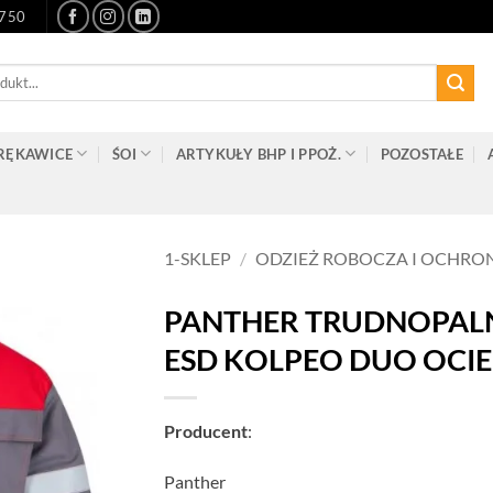
-750
RĘKAWICE
ŚOI
ARTYKUŁY BHP I PPOŻ.
POZOSTAŁE
1-SKLEP
/
ODZIEŻ ROBOCZA I OCHRO
PANTHER TRUDNOPAL
ESD KOLPEO DUO OCI
Producent
:
Panther