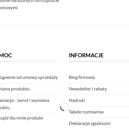
ólnie narażonych na rozprucie
rastowymi
MOC
INFORMACJE
ąpienie od umowy sprzedaży
Blog firmowy
iana produktu
Newsletter i rabaty
amacja - zwrot i wymiana
Nadruki
duktu
Tabele rozmiarów
ądź dla mnie produkt
Deklaracje zgodności