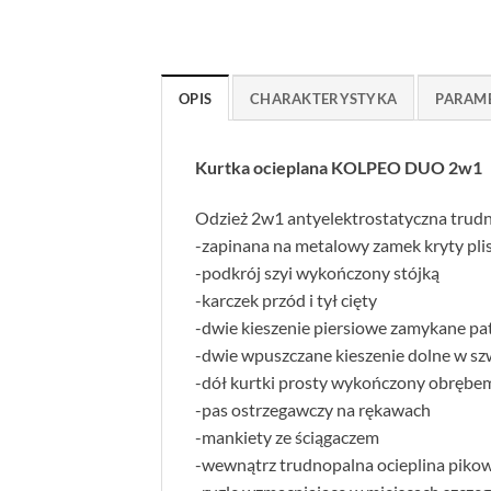
OPIS
CHARAKTERYSTYKA
PARAM
Kurtka ocieplana KOLPEO DUO 2w1
Odzież 2w1 antyelektrostatyczna trudn
-zapinana na metalowy zamek kryty plis
-podkrój szyi wykończony stójką
-karczek przód i tył cięty
-dwie kieszenie piersiowe zamykane pa
-dwie wpuszczane kieszenie dolne w s
-dół kurtki prosty wykończony obrębe
-pas ostrzegawczy na rękawach
-mankiety ze ściągaczem
-wewnątrz trudnopalna ocieplina piko