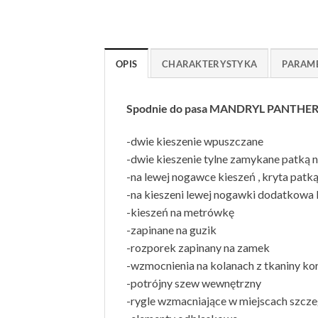
OPIS
CHARAKTERYSTYKA
PARAM
Spodnie do pasa MANDRYL PANTHE
-dwie kieszenie wpuszczane
-dwie kieszenie tylne zamykane patką n
-na lewej nogawce kieszeń , kryta patk
-na kieszeni lewej nogawki dodatkowa k
-kieszeń na metrówkę
-zapinane na guzik
-rozporek zapinany na zamek
-wzmocnienia na kolanach z tkaniny k
-potrójny szew wewnętrzny
-rygle wzmacniające w miejscach szcze