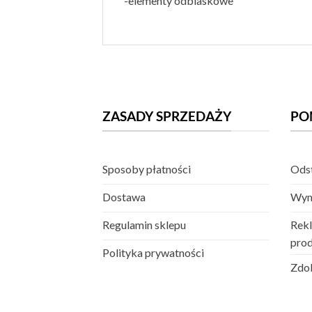
-elementy odblaskowe
ZASADY SPRZEDAŻY
PO
Sposoby płatności
Odst
Dostawa
Wym
Regulamin sklepu
Rekl
pro
Polityka prywatności
Zdob