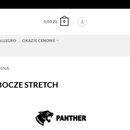
0
0,00
ZŁ
ALLEGRO
OKAZJE CENOWE
ONNA
BOCZE STRETCH