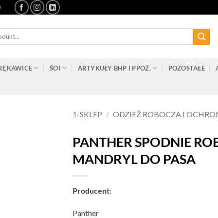
0
RĘKAWICE
ŚOI
ARTYKUŁY BHP I PPOŻ.
POZOSTAŁE
1-SKLEP
/
ODZIEŻ ROBOCZA I OCHR
PANTHER SPODNIE RO
MANDRYL DO PASA
Producent
:
Panther