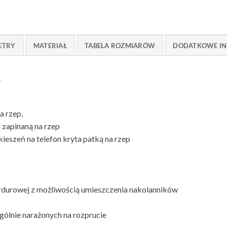
ETRY
MATERIAŁ
TABELA ROZMIARÓW
DODATKOWE IN
R
a rzep,
ą zapinaną na rzep
ieszeń na telefon kryta patką na rzep
ordurowej z możliwością umieszczenia nakolanników
gólnie narażonych na rozprucie