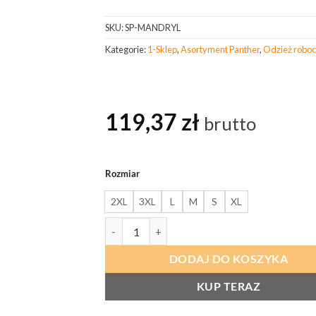
SKU:
SP-MANDRYL
Kategorie:
1-Sklep
,
Asortyment Panther
,
Odzież roboc
119,37
zł
brutto
Rozmiar
2XL
3XL
L
M
S
XL
ilość PANTHER SPODNIE ROBOCZE STRETCH
DODAJ DO KOSZYKA
KUP TERAZ