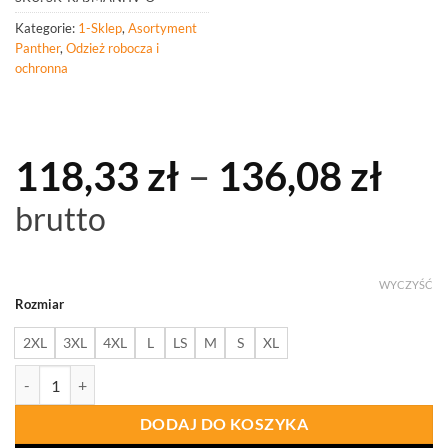
Kategorie:
1-Sklep
,
Asortyment
Panther
,
Odzież robocza i
ochronna
Zak
118,33
zł
–
136,08
zł
cen
brutto
od
118
WYCZYŚĆ
Rozmiar
do
2XL
3XL
4XL
L
LS
M
S
XL
136
ilość PANTHER SPODNIE ROBOCZE KAJMAN HV O KRÓTKIE
DODAJ DO KOSZYKA