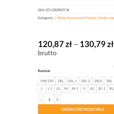
SKU:
SO-GRZMOT-N
Kategorie:
1-Sklep
,
Asortyment Panther
,
Odzież rob
120,87
zł
–
130,79
zł
brutto
Rozmiar
198/130
2XL
2XL-1
2XL-2
2XLS
3XL
L
L-1
LS
M
M-1
S
XL
XL-1
XL
ilość PANTHER SPODNIE ROBOCZE GRZMOT 
DODAJ DO KOSZYKA