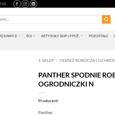
-750
RĘKAWICE
ŚOI
ARTYKUŁY BHP I PPOŻ.
POZOSTAŁE
1-SKLEP
/
ODZIEŻ ROBOCZA I OCHRO
PANTHER SPODNIE RO
OGRODNICZKI N
Producent
:
Panther