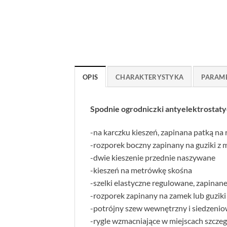
OPIS
CHARAKTERYSTYKA
PARAM
Spodnie ogrodniczki antyelektros
-na karczku kieszeń, zapinana patką na 
-rozporek boczny zapinany na guziki z m
-dwie kieszenie przednie naszywane
-kieszeń na metrówkę skośna
-szelki elastyczne regulowane, zapinane
-rozporek zapinany na zamek lub guziki
-potrójny szew wewnętrzny i siedzeni
-rygle wzmacniające w miejscach szczeg