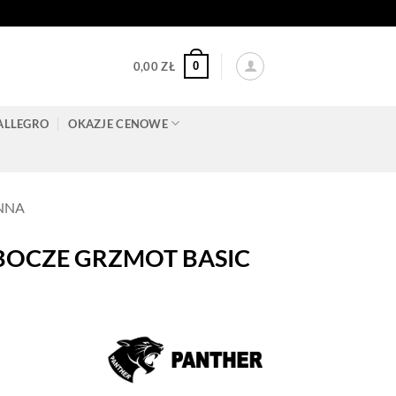
0
0,00
ZŁ
ALLEGRO
OKAZJE CENOWE
NNA
BOCZE GRZMOT BASIC