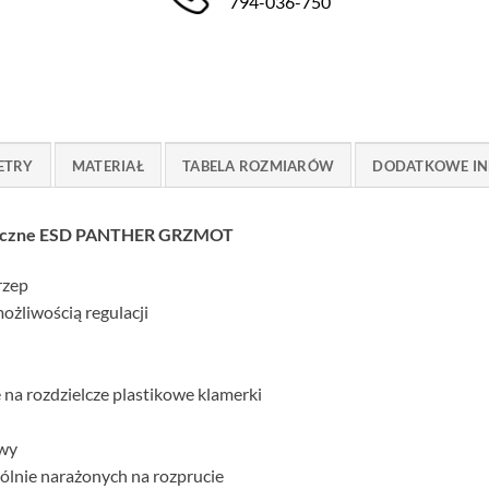
794-036-750
ETRY
MATERIAŁ
TABELA ROZMIARÓW
DODATKOWE IN
tatyczne ESD PANTHER GRZMOT
rzep
ożliwością regulacji
 na rozdzielcze plastikowe klamerki
owy
ólnie narażonych na rozprucie