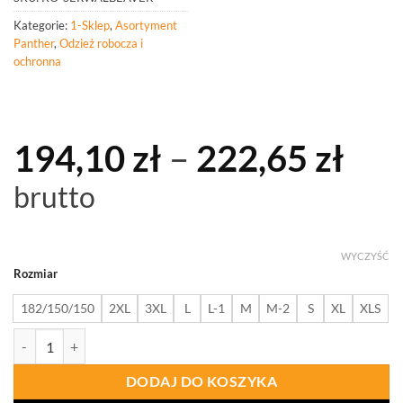
Kategorie:
1-Sklep
,
Asortyment
Panther
,
Odzież robocza i
ochronna
Zak
194,10
zł
–
222,65
zł
cen
brutto
od
194
WYCZYŚĆ
Rozmiar
do
182/150/150
2XL
3XL
L
L-1
M
M-2
S
XL
XLS
222
ilość PANTHER KURTKA ROBOCZA SERWAL BEAVER OCIEPLANA
DODAJ DO KOSZYKA