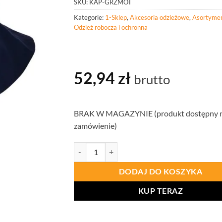
SKU:
KAP-GRZMOT
Kategorie:
1-Sklep
,
Akcesoria odzieżowe
,
Asortymen
Odzież robocza i ochronna
52,94
zł
brutto
BRAK W MAGAZYNIE (produkt dostępny 
zamówienie)
ilość PANTHER KAPTUR ROBOCZY ESD GRZ
DODAJ DO KOSZYKA
KUP TERAZ