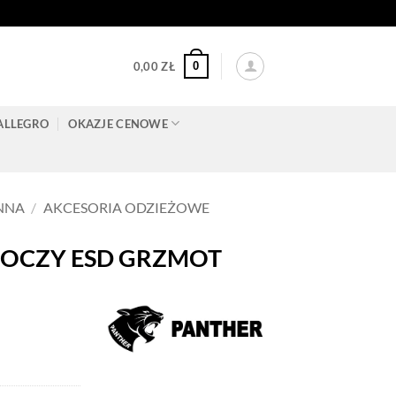
0
0,00
ZŁ
ALLEGRO
OKAZJE CENOWE
NNA
/
AKCESORIA ODZIEŻOWE
BOCZY ESD GRZMOT