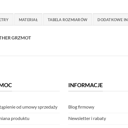
ETRY
MATERIAŁ
TABELA ROZMIARÓW
DODATKOWE IN
NTHER GRZMOT
MOC
INFORMACJE
ąpienie od umowy sprzedaży
Blog firmowy
iana produktu
Newsletter i rabaty