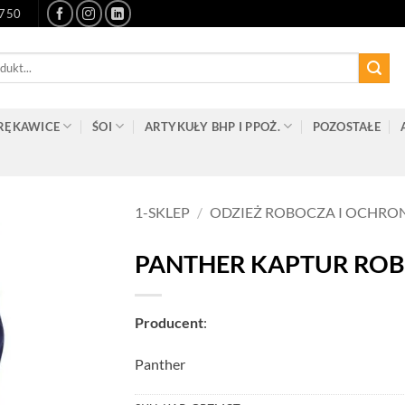
-750
RĘKAWICE
ŚOI
ARTYKUŁY BHP I PPOŻ.
POZOSTAŁE
1-SKLEP
/
ODZIEŻ ROBOCZA I OCHRO
PANTHER KAPTUR RO
Producent
:
Panther