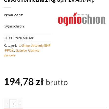
Producent
:
Ogniochron
SKU:
GPN2X ABF MP
Kategorie:
1-Sklep
,
Artykuły BHP
i PPOŻ.
,
Gaśnice
,
Gaśnice
pianowe
194,78
zł
brutto
ilość PROCERA Gaśnica Pianowa Gastronomiczna 2 Kg Gpn-2x Abf/