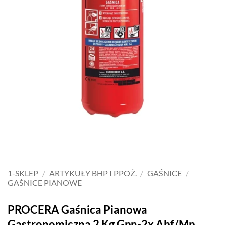
1-SKLEP
/
ARTYKUŁY BHP I PPOŻ.
/
GAŚNICE
/
GAŚNICE PIANOWE
PROCERA Gaśnica Pianowa
Gastronomiczna 2 Kg Gpn-2x Abf/Mp