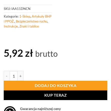
SKU:
IAA11DNCN
Kategorie:
1-Sklep
,
Artykuły BHP
i PPOŻ.
,
Bezpieczeństwo ruchu
,
Instrukcje
,
Znaki i tablice
5,92
zł
brutto
ilość PROCERA Instrukcja Udzielania Pierwszej Pomocy 24,5 X 35 Ia
DODAJ DO KOSZYKA
KUP TERAZ
Gwarancja najniższej ceny