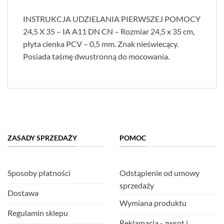
INSTRUKCJA UDZIELANIA PIERWSZEJ POMOCY
24,5 X 35 – IA A11 DN CN – Rozmiar 24,5 x 35 cm,
płyta cienka PCV – 0,5 mm. Znak nieświecący.
Posiada taśmę dwustronną do mocowania.
ZASADY SPRZEDAŻY
POMOC
Sposoby płatności
Odstąpienie od umowy
sprzedaży
Dostawa
Wymiana produktu
Regulamin sklepu
Reklamacja - zwrot i