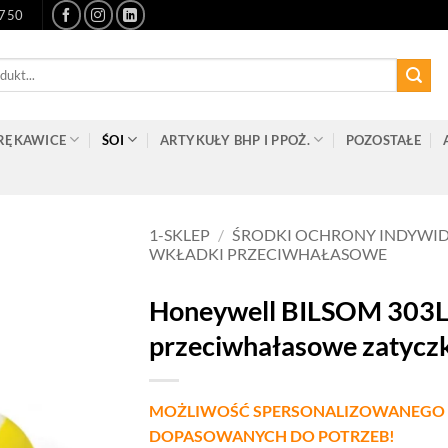
-750
RĘKAWICE
ŚOI
ARTYKUŁY BHP I PPOŻ.
POZOSTAŁE
1-SKLEP
/
ŚRODKI OCHRONY INDYWI
WKŁADKI PRZECIWHAŁASOWE
Honeywell BILSOM 303L
przeciwhałasowe zatyc
MOŻLIWOŚĆ SPERSONALIZOWANEGO 
DOPASOWANYCH DO POTRZEB!