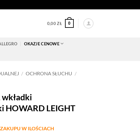
0
0,00
ZŁ
ALLEGRO
OKAZJE CENOWE
DUALNEJ
/
OCHRONA SŁUCHU
/
 wkładki
zki HOWARD LEIGHT
ZAKUPU W ILOŚCIACH