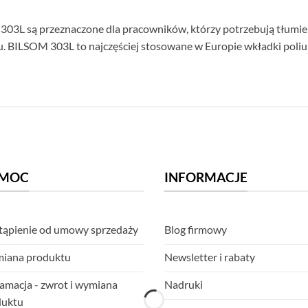
303L są przeznaczone dla pracowników, którzy potrzebują tłumie
tu. BILSOM 303L to najczęściej stosowane w Europie wkładki pol
MOC
INFORMACJE
ąpienie od umowy sprzedaży
Blog firmowy
iana produktu
Newsletter i rabaty
amacja - zwrot i wymiana
Nadruki
duktu