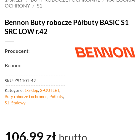
OCHRONY
/
S1
Bennon Buty robocze Półbuty BASIC S1
SRC LOW r.42
Producent
:
Bennon
SKU:
Z91101-42
Kategorie:
1-Sklep
,
2-OUTLET
,
Buty robocze i ochronne
,
Półbuty
,
S1
,
Stalowy
106,99
zł
brutto