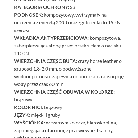
KATEGORIA OCHRONY:
S3
PODNOSEK:
kompozytowy, wytrzymały na
uderzenia z energią 200 J oraz zgniecenia do 15 kN,
szeroki
WKŁADKA ANTYPRZEBICIOWA:
kompozytowa,
zabezpieczająca stopę przed przekłuciem o nacisku
1100N
WIERZCHNIA CZĘŚĆ BUTA:
crazy horse leather o
grubości 1,8-2,0 mm, o podwyższonej
wodoodporności, zapewnia odporność na absorpcję
wody przez czas 60 min
WIERZCHNIA CZĘŚĆ OBUWIA W KOLORZE:
brązowy
KOLOR NICI:
brązowy
JĘZYK:
miękki i gruby
WYŚCIÓŁKA:
w czarnym kolorze, higroskopijna,
zapobiegająca otarciom, z przewiewnej tkaniny,
wchłaniająca pot