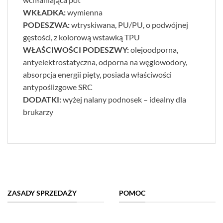
WKŁADKA:
wymienna
PODESZWA:
wtryskiwana, PU/PU, o podwójnej
gęstości, z kolorową wstawką TPU
WŁAŚCIWOŚCI PODESZWY:
olejoodporna,
antyelektrostatyczna, odporna na węglowodory,
absorpcja energii pięty, posiada właściwości
antypoślizgowe SRC
DODATKI:
wyżej nalany podnosek – idealny dla
brukarzy
ZASADY SPRZEDAŻY
POMOC