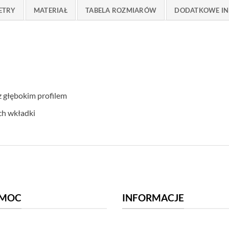
ETRY
MATERIAŁ
TABELA ROZMIARÓW
DODATKOWE IN
 głębokim profilem
ch wkładki
MOC
INFORMACJE