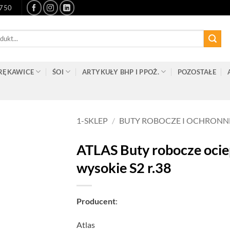
-750
RĘKAWICE
ŚOI
ARTYKUŁY BHP I PPOŻ.
POZOSTAŁE
1-SKLEP
/
BUTY ROBOCZE I OCHRONN
ATLAS Buty robocze ocie
wysokie S2 r.38
Producent
:
Atlas