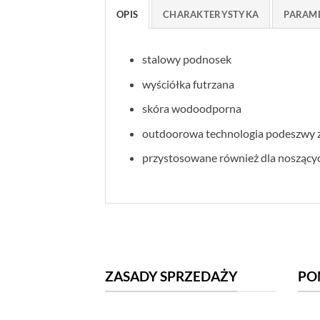
OPIS
CHARAKTERYSTYKA
PARAM
stalowy podnosek
wyściółka futrzana
skóra wodoodporna
outdoorowa technologia podeszwy z
przystosowane również dla noszący
ZASADY SPRZEDAŻY
PO