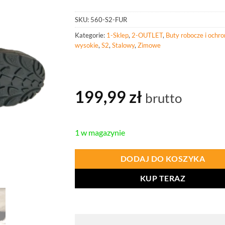
SKU:
560-S2-FUR
Kategorie:
1-Sklep
,
2-OUTLET
,
Buty robocze i ochr
wysokie
,
S2
,
Stalowy
,
Zimowe
199,99
zł
brutto
1 w magazynie
DODAJ DO KOSZYKA
KUP TERAZ