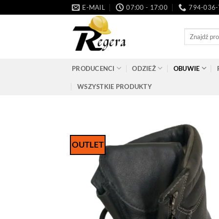
Przeskocz
E-MAIL
07:00 - 17:00
794-036
do
treści
Szukaj:
PRODUCENCI
ODZIEŻ
OBUWIE
WSZYSTKIE PRODUKTY
OUTLET