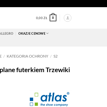
0
0,00
ZŁ
ALLEGRO
OKAZJE CENOWE
E
/
KATEGORIA OCHRONY
/
S2
plane futerkiem Trzewiki