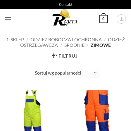
Przeskocz
Kontakt
do
treści
0
1-SKLEP
/
ODZIEŻ ROBOCZA I OCHRONNA
/
ODZIEŻ
OSTRZEGAWCZA
/
SPODNIE
/
ZIMOWE
FILTRUJ