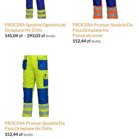
PROCERA Spodnie Ogrodniczki
PROCERA Proman Spodnie Do
Ocieplane Hv Żółte
Pasa Ocieplane Hv
Pomarańczowe
Zakres
145,04
zł
–
293,03
zł
brutto
cen:
152,44
zł
brutto
od
145,04 zł
do
293,03 zł
PROCERA Proman Spodnie Do
Pasa Ocieplane Hv Żółte
152,44
zł
brutto