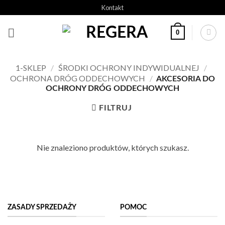
Przeskocz
Kontakt
do
treści
0
1-SKLEP
/
ŚRODKI OCHRONY INDYWIDUALNEJ
/
OCHRONA DRÓG ODDECHOWYCH
/
AKCESORIA DO
OCHRONY DRÓG ODDECHOWYCH
FILTRUJ
Nie znaleziono produktów, których szukasz.
ZASADY SPRZEDAŻY
POMOC